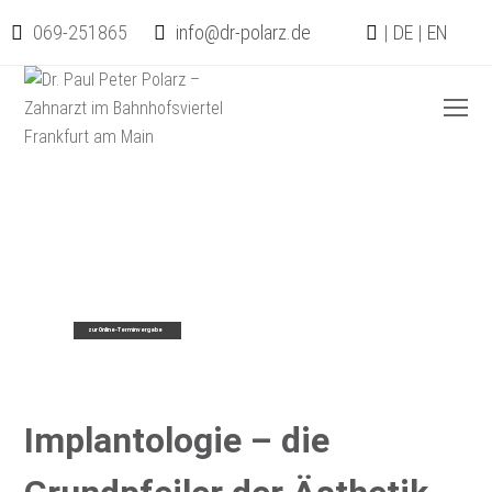
069-251865
info@dr-polarz.de
|
DE
|
EN
O
Mo
M
Implantologie – die