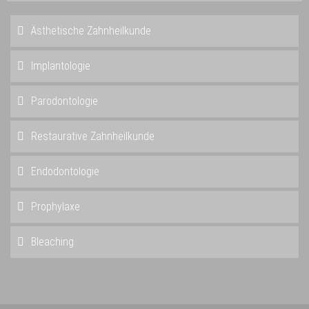
Ästhetische Zahnheilkunde
Implantologie
Parodontologie
Restaurative Zahnheilkunde
Endodontologie
Prophylaxe
Bleaching